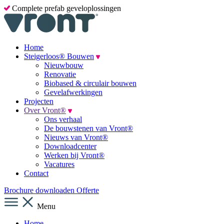
Complete prefab geveloplossingen
Home
Steigerloos® Bouwen
Nieuwbouw
Renovatie
Biobased & circulair bouwen
Gevelafwerkingen
Projecten
Over Vront®
Ons verhaal
De bouwstenen van Vront®
Nieuws van Vront®
Downloadcenter
Werken bij Vront®
Vacatures
Contact
Brochure downloaden
Offerte
Menu
Home