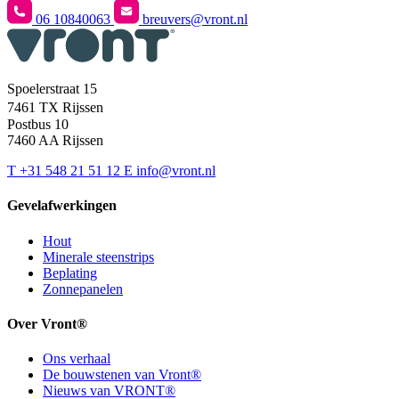
06 10840063
breuvers@vront.nl
Spoelerstraat 15
7461 TX Rijssen
Postbus 10
7460 AA Rijssen
T
+31 548 21 51 12
E
info@vront.nl
Gevelafwerkingen
Hout
Minerale steenstrips
Beplating
Zonnepanelen
Over Vront®
Ons verhaal
De bouwstenen van Vront®
Nieuws van VRONT®