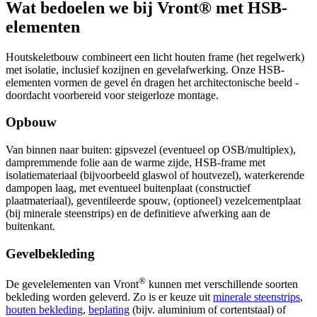
Wat bedoelen we bij Vront® met HSB-
elementen
Houtskeletbouw combineert een licht houten frame (het regelwerk)
met isolatie, inclusief kozijnen en gevelafwerking. Onze HSB-
elementen vormen de gevel én dragen het architectonische beeld -
doordacht voorbereid voor steigerloze montage.
Opbouw
Van binnen naar buiten: gipsvezel (eventueel op OSB/multiplex),
dampremmende folie aan de warme zijde, HSB-frame met
isolatiemateriaal (bijvoorbeeld glaswol of houtvezel), waterkerende
dampopen laag, met eventueel buitenplaat (constructief
plaatmateriaal), geventileerde spouw, (optioneel) vezelcementplaat
(bij minerale steenstrips) en de definitieve afwerking aan de
buitenkant.
Gevelbekleding
®
De gevelelementen van Vront
kunnen met verschillende soorten
bekleding worden geleverd. Zo is er keuze uit
minerale steenstrips
,
houten bekleding
,
beplating
(bijv. aluminium of cortentstaal) of