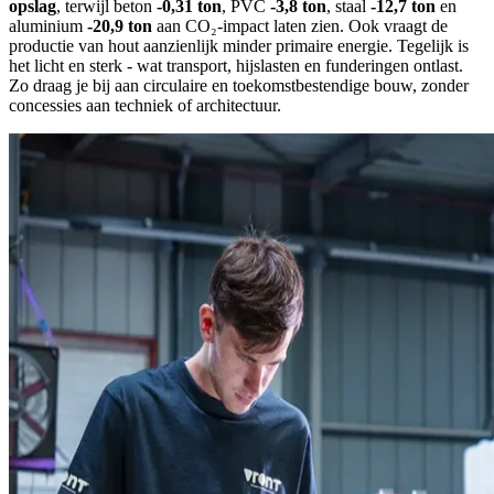
opslag
, terwijl beton
-0,31 ton
, PVC
-3,8 ton
, staal
-12,7 ton
en
aluminium
-20,9 ton
aan CO₂-impact laten zien. Ook vraagt de
productie van hout aanzienlijk minder primaire energie. Tegelijk is
het licht en sterk - wat transport, hijslasten en funderingen ontlast.
Zo draag je bij aan circulaire en toekomstbestendige bouw, zonder
concessies aan techniek of architectuur.