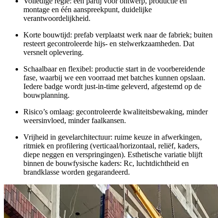
Volledige regie: één partij voor ontwerp, productie en
montage en één aanspreekpunt, duidelijke
verantwoordelijkheid.
Korte bouwtijd: prefab verplaatst werk naar de fabriek; buiten
resteert gecontroleerde hijs- en stelwerkzaamheden. Dat
versnelt oplevering.
Schaalbaar en flexibel: productie start in de voorbereidende
fase, waarbij we een voorraad met batches kunnen opslaan.
Iedere badge wordt just-in-time geleverd, afgestemd op de
bouwplanning.
Risico’s omlaag: gecontroleerde kwaliteitsbewaking, minder
weersinvloed, minder faalkansen.
Vrijheid in gevelarchitectuur: ruime keuze in afwerkingen,
ritmiek en profilering (verticaal/horizontaal, reliëf, kaders,
diepe neggen en verspringingen). Esthetische variatie blijft
binnen de bouwfysische kaders: Rc, luchtdichtheid en
brandklasse worden gegarandeerd.