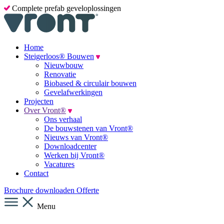
Complete prefab geveloplossingen
Home
Steigerloos® Bouwen
Nieuwbouw
Renovatie
Biobased & circulair bouwen
Gevelafwerkingen
Projecten
Over Vront®
Ons verhaal
De bouwstenen van Vront®
Nieuws van Vront®
Downloadcenter
Werken bij Vront®
Vacatures
Contact
Brochure downloaden
Offerte
Menu