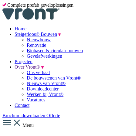
Complete prefab geveloplossingen
Home
Steigerloos® Bouwen
Nieuwbouw
Renovatie
Biobased & circulair bouwen
Gevelafwerkingen
Projecten
Over Vront®
Ons verhaal
De bouwstenen van Vront®
Nieuws van Vront®
Downloadcenter
Werken bij Vront®
Vacatures
Contact
Brochure downloaden
Offerte
Menu