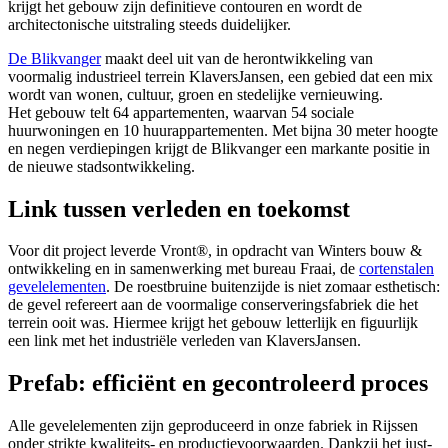
krijgt het gebouw zijn definitieve contouren en wordt de
architectonische uitstraling steeds duidelijker.
De Blikvanger
maakt deel uit van de herontwikkeling van
voormalig industrieel terrein KlaversJansen, een gebied dat een mix
wordt van wonen, cultuur, groen en stedelijke vernieuwing.
Het gebouw telt 64 appartementen, waarvan 54 sociale
huurwoningen en 10 huurappartementen.
Met bijna 30 meter hoogte
en negen verdiepingen krijgt de Blikvanger een markante positie in
de nieuwe stadsontwikkeling.
Link tussen verleden en toekomst
Voor dit project leverde Vront®, in opdracht van Winters bouw &
ontwikkeling en in samenwerking met bureau Fraai, de
cortenstalen
gevelelementen
. De roestbruine buitenzijde is niet zomaar esthetisch:
de gevel refereert aan de voormalige conserveringsfabriek die het
terrein ooit was. Hiermee krijgt het gebouw letterlijk en figuurlijk
een link met het industriële verleden van KlaversJansen.
Prefab: efficiënt en gecontroleerd proces
Alle gevelelementen zijn geproduceerd in onze fabriek in Rijssen
onder strikte kwaliteits- en productievoorwaarden. Dankzij het just-