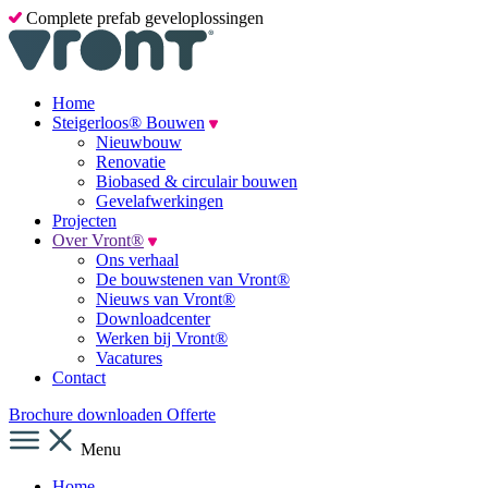
Complete prefab geveloplossingen
Home
Steigerloos® Bouwen
Nieuwbouw
Renovatie
Biobased & circulair bouwen
Gevelafwerkingen
Projecten
Over Vront®
Ons verhaal
De bouwstenen van Vront®
Nieuws van Vront®
Downloadcenter
Werken bij Vront®
Vacatures
Contact
Brochure downloaden
Offerte
Menu
Home