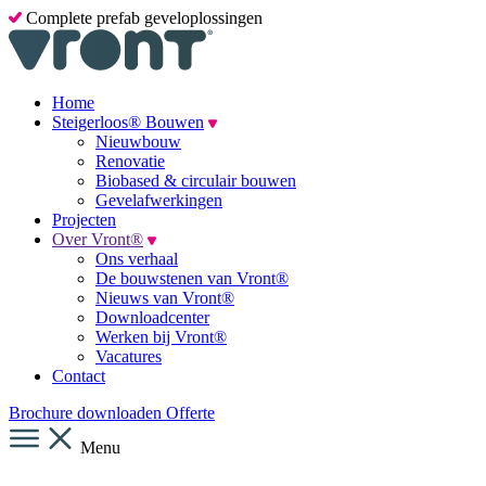
Complete prefab geveloplossingen
Home
Steigerloos® Bouwen
Nieuwbouw
Renovatie
Biobased & circulair bouwen
Gevelafwerkingen
Projecten
Over Vront®
Ons verhaal
De bouwstenen van Vront®
Nieuws van Vront®
Downloadcenter
Werken bij Vront®
Vacatures
Contact
Brochure downloaden
Offerte
Menu