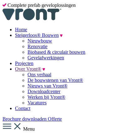
Complete prefab geveloplossingen
Home
Steigerloos® Bouwen
Nieuwbouw
Renovatie
Biobased & circulair bouwen
Gevelafwerkingen
Projecten
Over Vront®
Ons verhaal
De bouwstenen van Vront®
Nieuws van Vront®
Downloadcenter
Werken bij Vront®
Vacatures
Contact
Brochure downloaden
Offerte
Menu